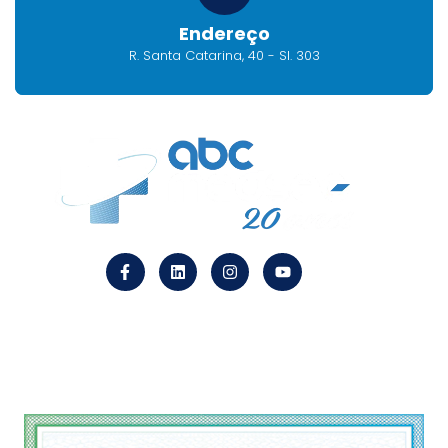
Endereço
R. Santa Catarina, 40 - Sl. 303
Endereço
R. Santa Catarina, 40 – Sl. 303 CEP 09510-120
Centro São Caetano do Sul – SP