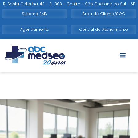
R. Santa Catarina, 40 - Sl. 303 - Centro - São Caetano do Sul - SP
Sistema EAD
Área do Cliente/SOC
Agendamento
Central de Atendimento