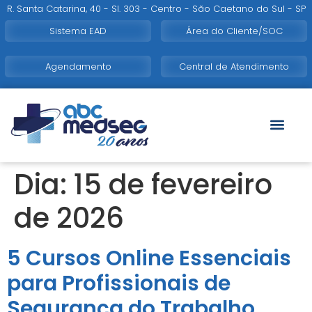
R. Santa Catarina, 40 - Sl. 303 - Centro - São Caetano do Sul - SP
Sistema EAD
Área do Cliente/SOC
Agendamento
Central de Atendimento
Dia:
15 de fevereiro
de 2026
5 Cursos Online Essenciais
para Profissionais de
Segurança do Trabalho