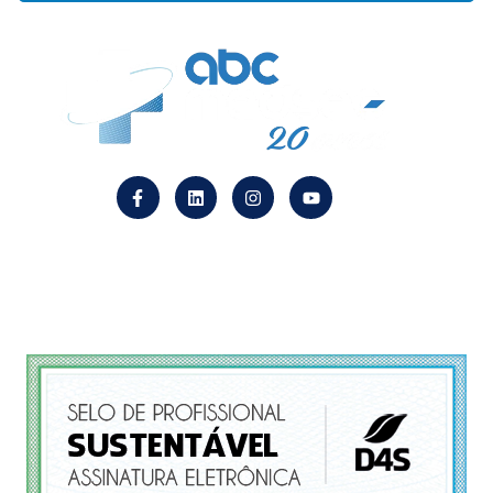
Endereço
R. Santa Catarina, 40 – Sl. 303 CEP 09510-120
Centro São Caetano do Sul – SP