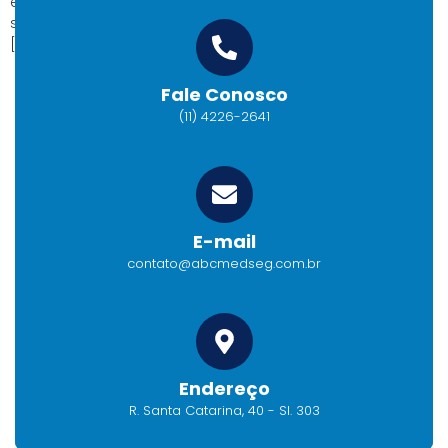
em constante evolução. Neste contexto, reunimos uma
seleção de 5 Cursos Online Essenciais para Profissionais
[…]
Fale Conosco
(11) 4226-2641
E-mail
contato@abcmedseg.com.br
Endereço
R. Santa Catarina, 40 - Sl. 303