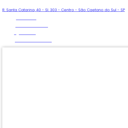
Ir
R. Santa Catarina, 40 - Sl. 303 - Centro - São Caetano do Sul - SP
para
o
Sistema EAD
conteúdo
Área do Cliente/SOC
Agendamento
Central de Atendimento