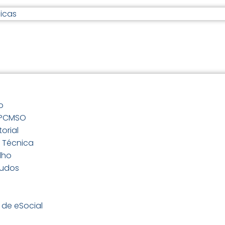
icas
o
 PCMSO
orial
/ Técnica
lho
audos
de eSocial