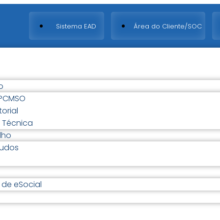
Sistema EAD
Área do Cliente/SOC
o
 PCMSO
orial
/ Técnica
lho
audos
de eSocial