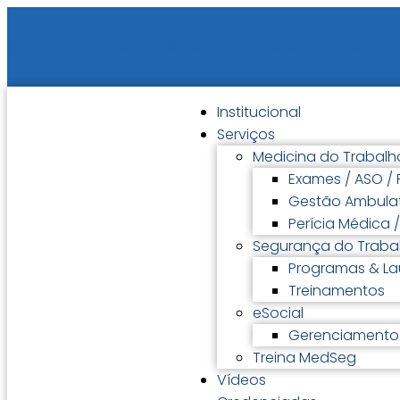
R. Santa Catarina, 40 - Sl. 303 - Centro - São Caetano do Sul - SP
Institucional
Serviços
Medicina do Trabalh
Exames / ASO /
Gestão Ambulat
Perícia Médica 
Segurança do Traba
Programas & L
Treinamentos
eSocial
Gerenciamento 
Treina MedSeg
Vídeos