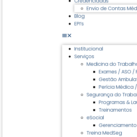
Credenciadas
Envio de Contas Méd
Blog
EPI’s
Institucional
Serviços
Medicina do Trabalh
Exames / ASO /
Gestão Ambulat
Perícia Médica 
Segurança do Traba
Programas & L
Treinamentos
eSocial
Gerenciamento 
Treina MedSeg