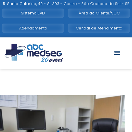
R. Santa Catarina, 40 - Sl. 303 - Centro - São Caetano do Sul - SP
Sistema EAD
Área do Cliente/SOC
Agendamento
Central de Atendimento