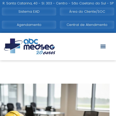
R. Santa Catarina, 40 - Sl. 303 - Centro - São Caetano do Sul - SP
Sistema EAD
Área do Cliente/SOC
Agendamento
Central de Atendimento