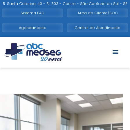
R. Santa Catarina, 40 - Sl. 303 - Centro - São Caetano do Sul - SP
Sistema EAD
Área do Cliente/SOC
Agendamento
Central de Atendimento