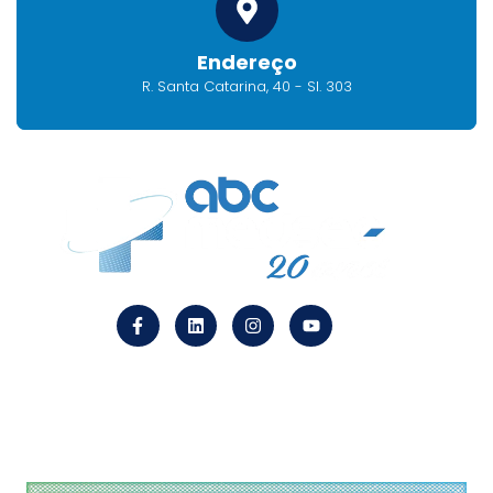
Endereço
R. Santa Catarina, 40 - Sl. 303
Endereço
R. Santa Catarina, 40 – Sl. 303 CEP 09510-120
Centro São Caetano do Sul – SP