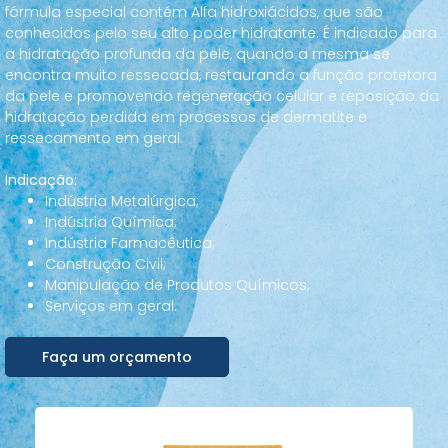
fórmula especial contém Alfa hidroxiácidos, que são
conhecidos pelo seu alto poder hidratante. É indicado para
a hidratação profunda da pele, quando a mesma se
encontra muito ressecada, restaurando a função protetora
da pele e promovendo regeneração celular e reposição da
hidratação perdida em processos de dermatite e
ressecamento em geral.
Indicação:
Indústria Metalúrgica;
Indústria Química;
Indústria Farmacêutica;
Construção Civil;
Manipulação de Produtos Químicos;
Serviços em geral.
Faça um orçamento