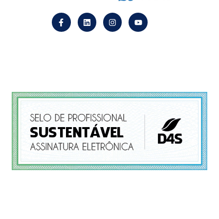
Endereço
R. Santa Catarina, 40 – Sl. 303 CEP 09510-120
Centro São Caetano do Sul – SP
Copyright © 2026 ABC MedSeg – Todos os direitos reservados.