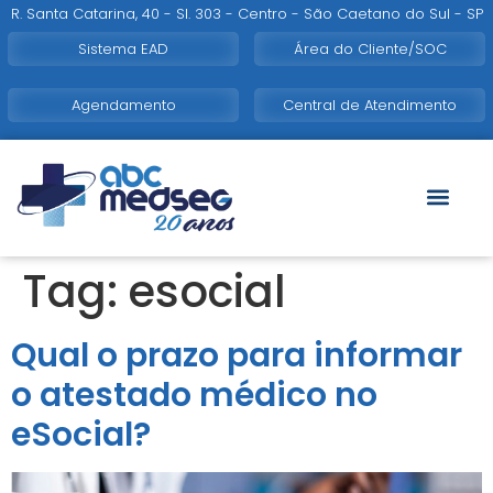
R. Santa Catarina, 40 - Sl. 303 - Centro - São Caetano do Sul - SP
Sistema EAD
Área do Cliente/SOC
Agendamento
Central de Atendimento
Tag:
esocial
Qual o prazo para informar
o atestado médico no
eSocial?